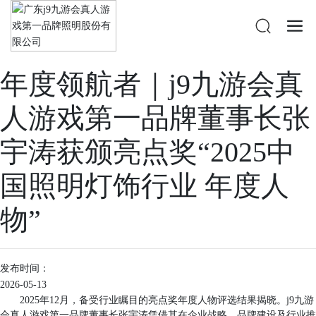
公司新闻
媒体聚焦
首页
年度领航者｜j9九游会真
人游戏第一品牌董事长张
宇涛获颁亮点奖“2025中
国照明灯饰行业 年度人
物”
发布时间：
2026-05-13
2025年12月，备受行业瞩目的亮点奖年度人物评选结果揭晓。j9九游
会真人游戏第一品牌董事长张宇涛凭借其在企业战略、品牌建设及行业推